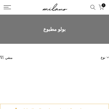
تخطى
0
الى
المحتوى
بولو مطبوع
نوع
منقي