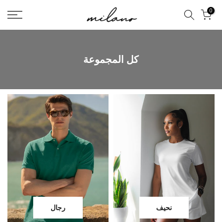
تخطى
0
الى
المحتوى
كل المجموعة
نحيف
رجال