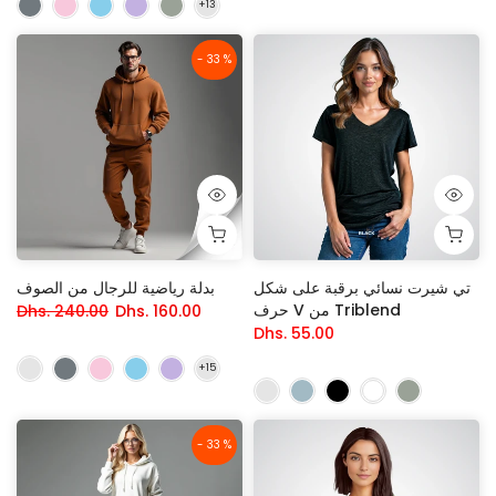
- 33 %
تي شيرت نسائي برقبة على شكل
بدلة رياضية للرجال من الصوف
حرف V من Triblend
Dhs. 240.00
Dhs. 160.00
Dhs. 55.00
- 33 %