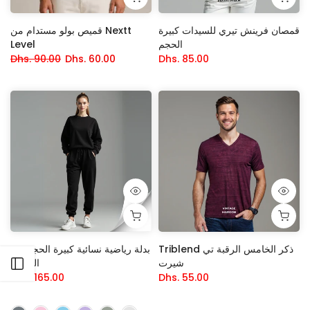
قمصان فرينش تيري للسيدات كبيرة
قميص بولو مستدام من Nextt
الحجم
Level
Dhs. 90.00
Dhs. 60.00
Dhs. 85.00
Triblend ذكر الخامس الرقبة تي
بدلة رياضية نسائية كبيرة الحجم من
شيرت
الصوف
افتح الشريط الجانبي
Dhs. 165.00
Dhs. 55.00