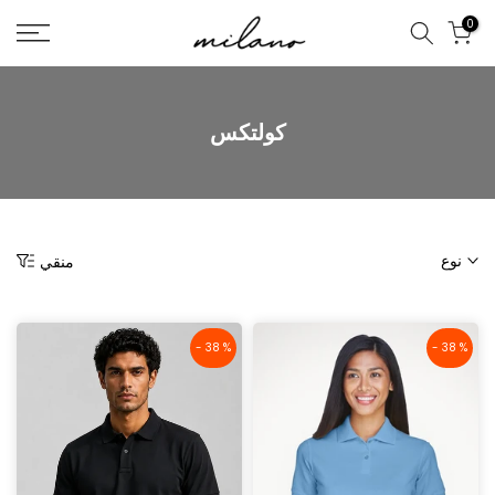
تخطى
0
الى
المحتوى
كولتكس
نوع
منقي
- 38 %
- 38 %