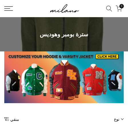
تخطى
0
الى
المحتوى
سترة بومبر وهوديس
نوع
منقي